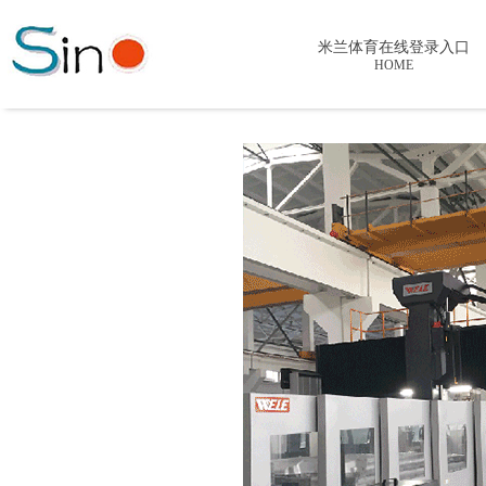
米兰体育在线登录入口
米兰体育在线登录入口
HOME