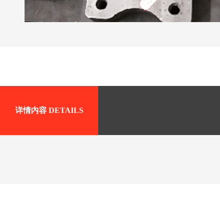
详情内容 DETAILS