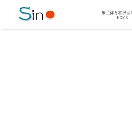
米兰体育在线登录入口
米兰体育在线登
HOME