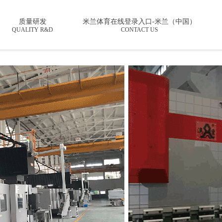
质量研发
米兰体育在线登录入口-米兰（中国）
QUALITY R&D
CONTACT US