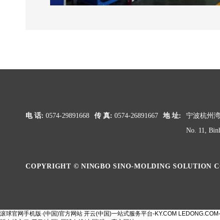
电 话:
0574-29891668
传 真:
0574-26891667
地 址:
宁波杭州湾
No. 11, Bin
COPYRIGHT © NINGBO SINO-MOLDING SOLUTION 
滚球官网手机版·(中国)官方网站
开云(中国)一站式服务平台-KY.COM
LEDONG.COM